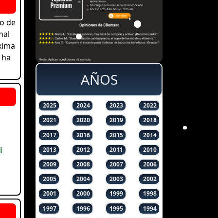
to de
nal
áxima
 ha
AÑOS
2025
2024
2023
2022
2021
2020
2019
2018
2017
2016
2015
2014
i
2013
2012
2011
2010
2009
2008
2007
2006
2005
2004
2003
2002
2001
2000
1999
1998
1997
1996
1995
1994