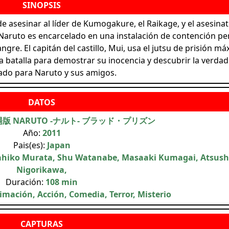
e asesinar al líder de Kumogakure, el Raikage, y el asesina
 Naruto es encarcelado en una instalación de contención pe
gre. El capitán del castillo, Mui, usa el jutsu de prisión m
La batalla para demostrar su inocencia y descubrir la verdad
do para Naruto y sus amigos.
版 NARUTO -ナルト- ブラッド・プリズン
Año:
2011
Pais(es):
Japan
hiko Murata, Shu Watanabe, Masaaki Kumagai, Atsush
Nigorikawa,
Duración:
108 min
mación, Acción, Comedia, Terror, Misterio