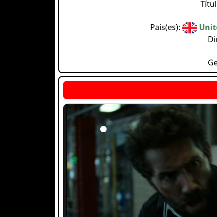
Títu
Pais(es):
Unit
Di
Ge