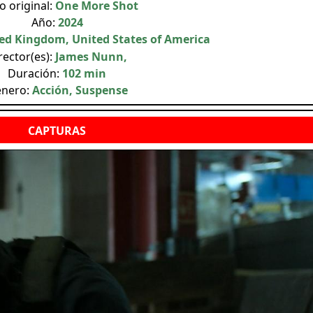
lo original:
One More Shot
Año:
2024
ed Kingdom, United States of America
rector(es):
James Nunn,
Duración:
102 min
nero:
Acción, Suspense