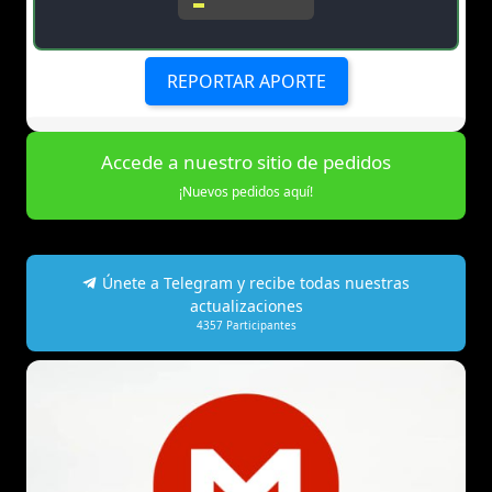
REPORTAR APORTE
Accede a nuestro sitio de pedidos
¡Nuevos pedidos aquí!
Únete a Telegram y recibe todas nuestras
actualizaciones
4357
Participantes