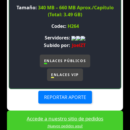
Tamaño:
340 MB – 660 MB Aprox./Capítulo
(Total: 3.49 GB)
Codec:
H264
Servidores:
Subido por:
JoelZT
ENLACES PÚBLICOS
ENLACES VIP
REPORTAR APORTE
Accede a nuestro sitio de pedidos
¡Nuevos pedidos aquí!