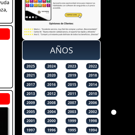
yuda
nza,
AÑOS
2025
2024
2023
2022
2021
2020
2019
2018
2017
2016
2015
2014
2013
2012
2011
2010
2009
2008
2007
2006
2005
2004
2003
2002
2001
2000
1999
1998
1997
1996
1995
1994