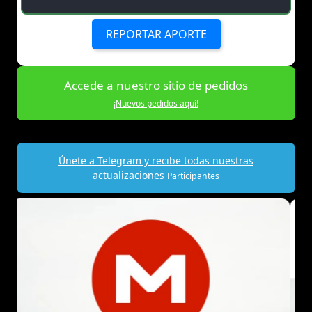
REPORTAR APORTE
Accede a nuestro sitio de pedidos
¡Nuevos pedidos aquí!
Únete a Telegram y recibe todas nuestras
actualizaciones
Participantes