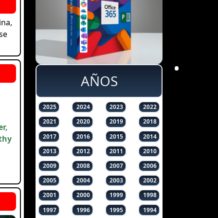
ina,
se
AÑOS
2025
2024
2023
2022
2021
2020
2019
2018
r,
2017
2016
2015
2014
thy
2013
2012
2011
2010
2009
2008
2007
2006
2005
2004
2003
2002
2001
2000
1999
1998
1997
1996
1995
1994