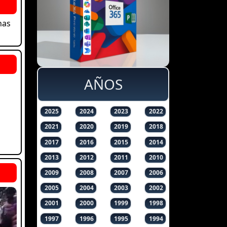
has
AÑOS
2025
2024
2023
2022
2021
2020
2019
2018
2017
2016
2015
2014
2013
2012
2011
2010
2009
2008
2007
2006
2005
2004
2003
2002
2001
2000
1999
1998
1997
1996
1995
1994