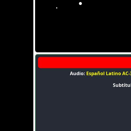
Audio:
Español Latino AC-3
Subtítu