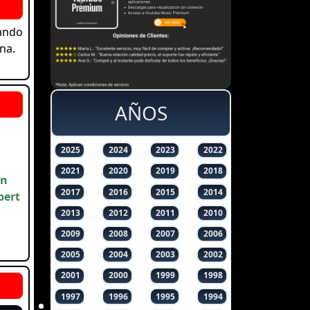
uando
na.
AÑOS
2025
2024
2023
2022
2021
2020
2019
2018
en
2017
2016
2015
2014
bert
2013
2012
2011
2010
2009
2008
2007
2006
2005
2004
2003
2002
2001
2000
1999
1998
1997
1996
1995
1994