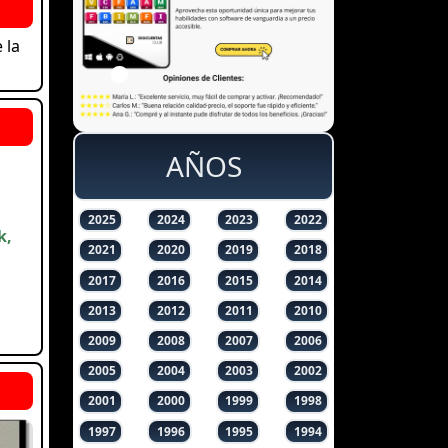
 la
AÑOS
2025
2024
2023
2022
k,
2021
2020
2019
2018
2017
2016
2015
2014
2013
2012
2011
2010
2009
2008
2007
2006
2005
2004
2003
2002
2001
2000
1999
1998
1997
1996
1995
1994