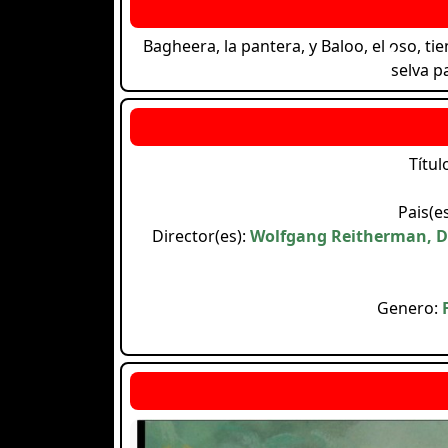
Bagheera, la pantera, y Baloo, el oso, t
selva pa
Títul
Pais(e
Director(es):
Wolfgang Reitherman, Don
Genero: