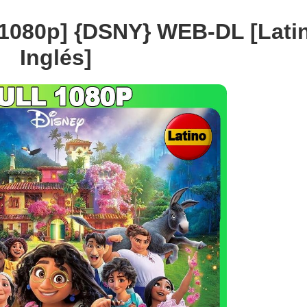
l 1080p] {DSNY} WEB-DL [Lati
Inglés]