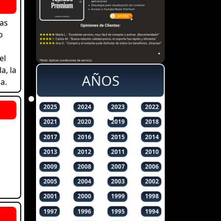
las
o
el
a, la
AÑOS
a.
2025
2024
2023
2022
2021
2020
2019
2018
2017
2016
2015
2014
2013
2012
2011
2010
2009
2008
2007
2006
2005
2004
2003
2002
2001
2000
1999
1998
1997
1996
1995
1994