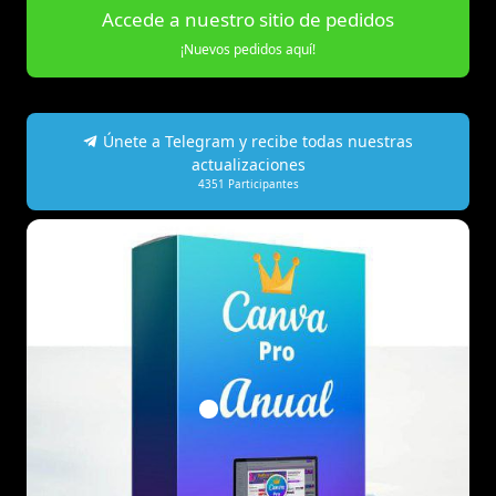
Accede a nuestro sitio de pedidos
¡Nuevos pedidos aquí!
Únete a Telegram y recibe todas nuestras
actualizaciones
4351
Participantes