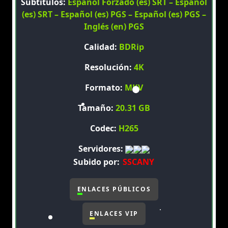
Subtítulos:
Español Forzado (es) SRT – Español
(es) SRT – Español (es) PGS – Español (es) PGS –
Inglés (en) PGS
Calidad:
BDRip
Resolución:
4K
Formato:
MKV
Tamaño:
20.31 GB
Codec:
H265
Servidores:
Subido por:
SSCANY
ENLACES PÚBLICOS
ENLACES VIP