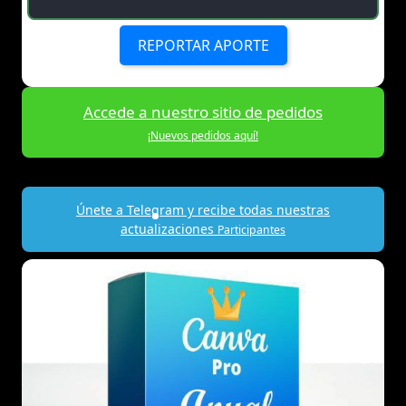
REPORTAR APORTE
Accede a nuestro sitio de pedidos
¡Nuevos pedidos aquí!
Únete a Telegram y recibe todas nuestras
actualizaciones
Participantes