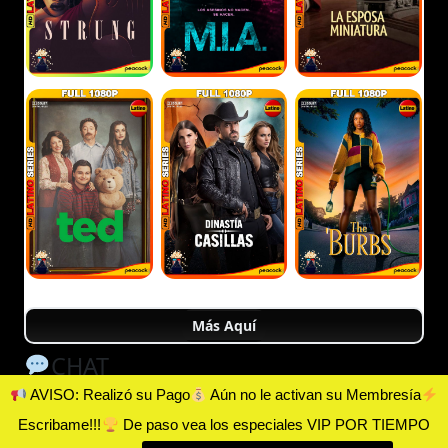
Más Aquí
CHAT
AVISO: Realizó su Pago
Aún no le activan su Membresía
Escribame!!!
De paso vea los especiales VIP POR TIEMPO
HDLATINO © 2025