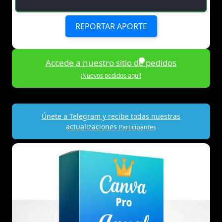
REPORTAR APORTE
Accede a nuestro sitio de pedidos
¡Nuevos pedidos aquí!
Únete a Telegram y recibe todas nuestras
actualizaciones
Participantes