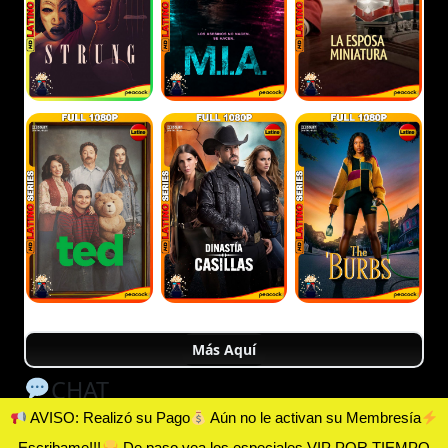
Más Aquí
CHAT
AVISO: Realizó su Pago
Aún no le activan su Membresía
Escribame!!!
De paso vea los especiales VIP POR TIEMPO