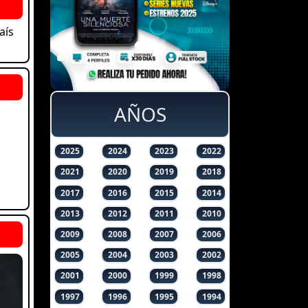
aís
AÑOS
2025
2024
2023
2022
2021
2020
2019
2018
2017
2016
2015
2014
2013
2012
2011
2010
2009
2008
2007
2006
2005
2004
2003
2002
2001
2000
1999
1998
1997
1996
1995
1994