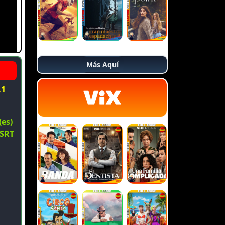
Más Aquí
.1
(es)
 SRT