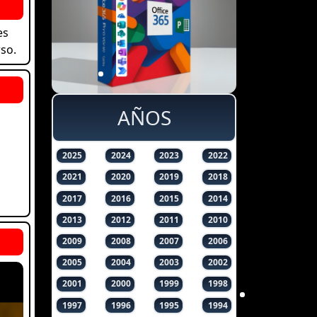
es
so.
AÑOS
2025
2024
2023
2022
2021
2020
2019
2018
2017
2016
2015
2014
2013
2012
2011
2010
2009
2008
2007
2006
2005
2004
2003
2002
2001
2000
1999
1998
1997
1996
1995
1994