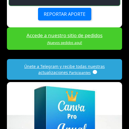
REPORTAR APORTE
Accede a nuestro sitio de pedidos
¡Nuevos pedidos aquí!
Únete a Telegram y recibe todas nuestras
actualizaciones
Participantes