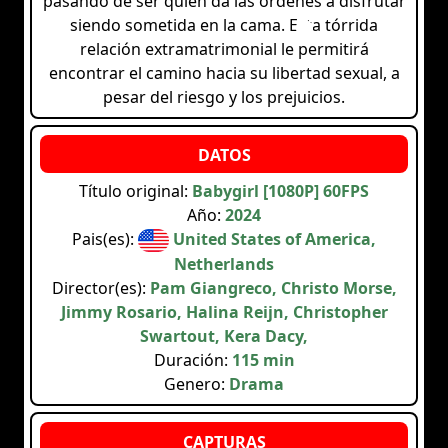
pasando de ser quien da las órdenes a disfrutar
siendo sometida en la cama. Esta tórrida
relación extramatrimonial le permitirá
encontrar el camino hacia su libertad sexual, a
pesar del riesgo y los prejuicios.
Título original:
Babygirl [1080P] 60FPS
Año:
2024
Pais(es):
United States of America,
Netherlands
Director(es):
Pam Giangreco, Christo Morse,
Jimmy Rosario, Halina Reijn, Christopher
Swartout, Kera Dacy,
Duración:
115 min
Genero:
Drama