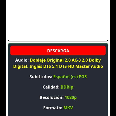
Audio:
Doblaje Original 2.0 AC-3 2.0 Dolby
Digital, Inglés DTS 5.1 DTS-HD Master Audio
Subtítulos:
Español (es) PGS
Calidad:
BDRip
Resolución:
1080p
Formato:
MKV