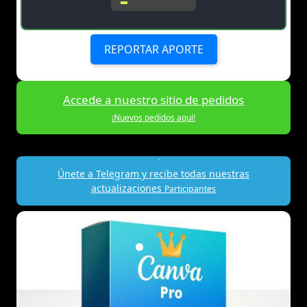
REPORTAR APORTE
Accede a nuestro sitio de pedidos
¡Nuevos pedidos aquí!
Únete a Telegram y recibe todas nuestras
actualizaciones
Participantes