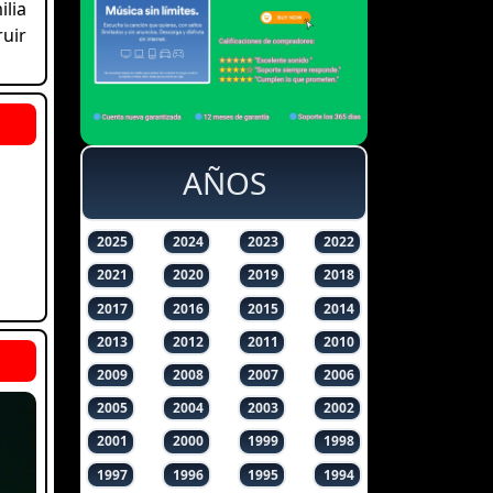
ilia
uir
AÑOS
2025
2024
2023
2022
2021
2020
2019
2018
2017
2016
2015
2014
2013
2012
2011
2010
2009
2008
2007
2006
2005
2004
2003
2002
2001
2000
1999
1998
1997
1996
1995
1994