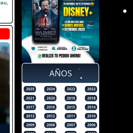
eau,
AÑOS
2025
2024
2023
2022
2021
2020
2019
2018
2017
2016
2015
2014
2013
2012
2011
2010
2009
2008
2007
2006