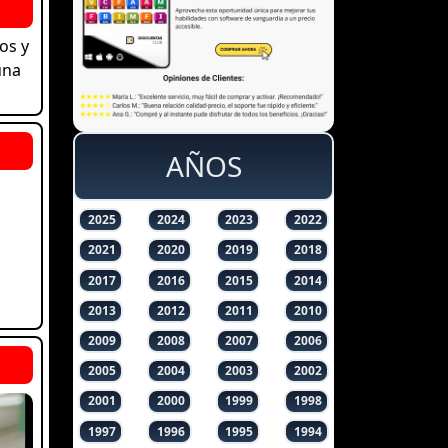
os y
una
AÑOS
2025
2024
2023
2022
2021
2020
2019
2018
2017
2016
2015
2014
2013
2012
2011
2010
2009
2008
2007
2006
2005
2004
2003
2002
2001
2000
1999
1998
1997
1996
1995
1994