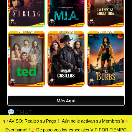
Más Aquí
CHAT
AVISO: Realizó su Pago
Aún no le activan su Membresía
Escribame!!!
De paso vea los especiales VIP POR TIEMPO