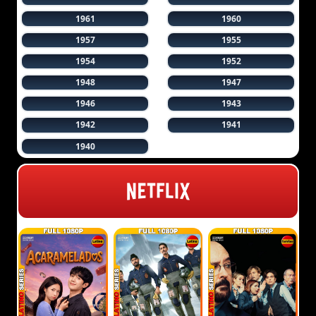
1961
1960
1957
1955
1954
1952
1948
1947
1946
1943
1942
1941
1940