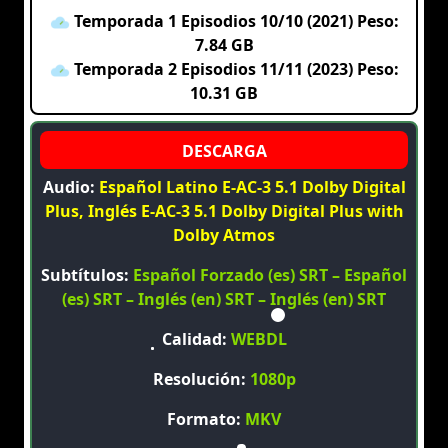
Temporada 1 Episodios 10/10 (2021) Peso:
7.84 GB
Temporada 2 Episodios 11/11 (2023) Peso:
10.31 GB
Audio:
Español Latino E-AC-3 5.1 Dolby Digital
Plus, Inglés E-AC-3 5.1 Dolby Digital Plus with
Dolby Atmos
Subtítulos:
Español Forzado (es) SRT – Español
(es) SRT – Inglés (en) SRT – Inglés (en) SRT
Calidad:
WEBDL
Resolución:
1080p
Formato:
MKV