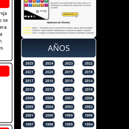
hija
o se
era
a
n
AÑOS
es
2025
2024
2023
2022
2021
2020
2019
2018
2017
2016
2015
2014
2013
2012
2011
2010
2009
2008
2007
2006
2005
2004
2003
2002
2001
2000
1999
1998
1997
1996
1995
1994