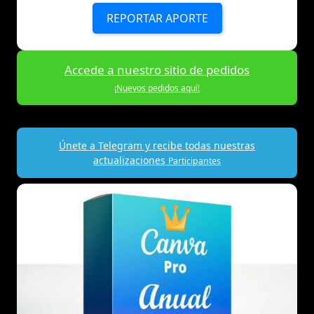
REPORTAR APORTE
Accede a nuestro sitio de pedidos
¡Nuevos pedidos aquí!
Únete a Telegram y recibe todas nuestras
actualizaciones
Participantes