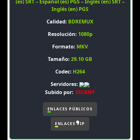
(es) SRT – Español (es) PGS – Inglés (en) SRT –
Inglés (en) PGS
Calidad:
BDREMUX
Resolución:
1080p
Formato:
MKV
Tamaño:
29.10 GB
Codec:
H264
Servidores:
Subido por:
SSCANY
ENLACES PÚBLICOS
ENLACES VIP