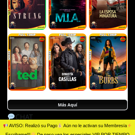
Más Aquí
CHAT
AVISO: Realizó su Pago
Aún no le activan su Membresía
Escribame!!!
De paso vea los especiales VIP POR TIEMPO