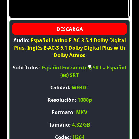
Audio:
Español Latino E-AC-3 5.1 Dolby Digital
Plus, Inglés E-AC-3 5.1 Dolby Digital Plus with
Dolby Atmos
Subtítulos:
Español Forzado (es) SRT – Español
(es) SRT
Calidad:
WEBDL
Resolución:
1080p
Formato:
MKV
Tamaño:
4.32 GB
Codec:
H264