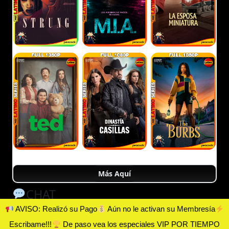
Más Aquí
CHAT
AVISO: Realizó su Pago
Aún no le activan su Membresía
Escribame!!!
De paso vea los especiales VIP POR TIEMPO