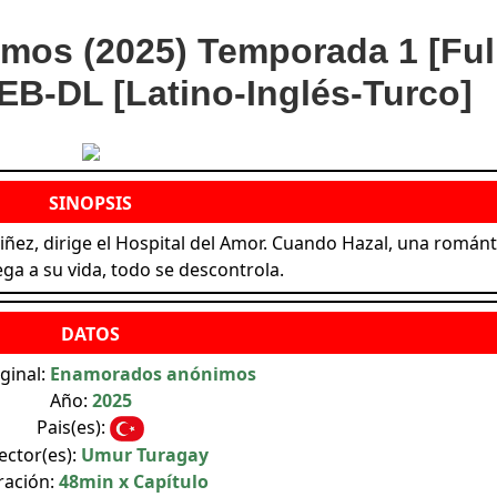
os (2025) Temporada 1 [Ful
B-DL [Latino-Inglés-Turco]
iñez, dirige el Hospital del Amor. Cuando Hazal, una románt
lega a su vida, todo se descontrola.
iginal:
Enamorados anónimos
Año:
2025
Pais(es):
ector(es):
Umur Turagay
ración:
48min x Capítulo