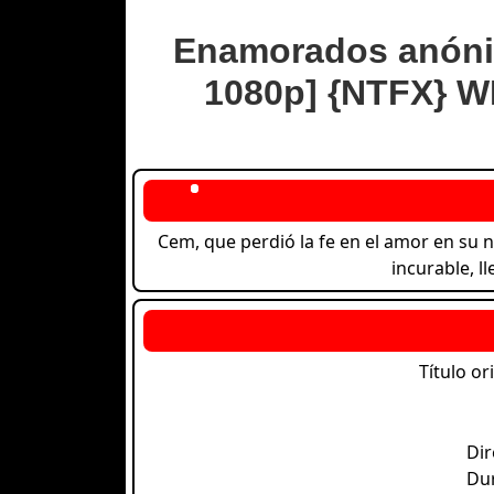
Enamorados anónim
1080p] {NTFX} WE
Cem, que perdió la fe en el amor en su n
incurable, l
Título or
Dir
Du