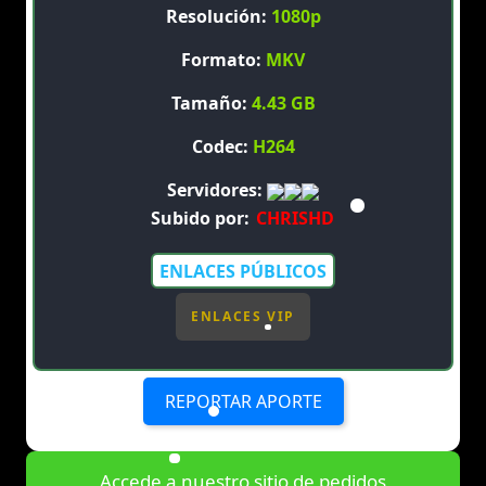
Resolución:
1080p
Formato:
MKV
Tamaño:
4.43 GB
Codec:
H264
Servidores:
Subido por:
CHRISHD
ENLACES PÚBLICOS
ENLACES VIP
REPORTAR APORTE
Accede a nuestro sitio de pedidos