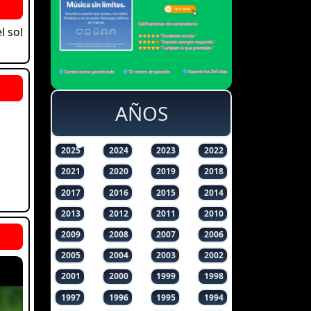
l sol
AÑOS
2025
2024
2023
2022
2021
2020
2019
2018
2017
2016
2015
2014
2013
2012
2011
2010
2009
2008
2007
2006
2005
2004
2003
2002
2001
2000
1999
1998
1997
1996
1995
1994