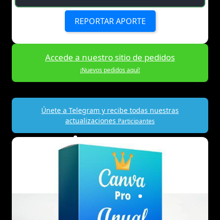
REPORTAR APORTE
Accede a nuestro sitio de pedidos
¡Nuevos pedidos aquí!
Únete a Telegram y recibe todas nuestras
actualizaciones
Participantes