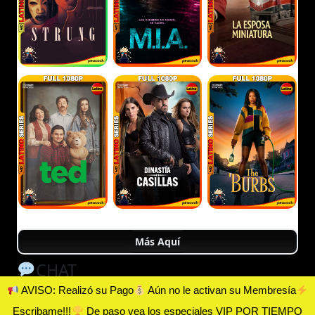
Más Aquí
CHAT
AVISO: Realizó su Pago
Aún no le activan su Membresía
Escribame!!!
De paso vea los especiales VIP POR TIEMPO