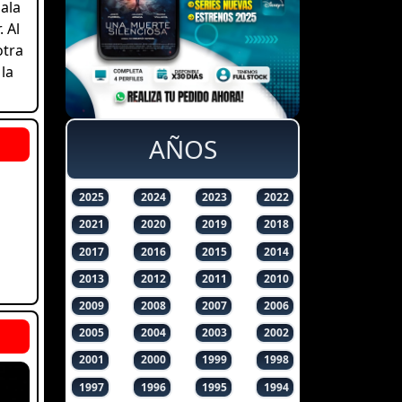
ala
 Al
otra
la
AÑOS
2025
2024
2023
2022
2021
2020
2019
2018
2017
2016
2015
2014
2013
2012
2011
2010
2009
2008
2007
2006
2005
2004
2003
2002
2001
2000
1999
1998
1997
1996
1995
1994