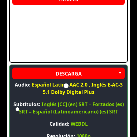
Audio:
Español Latino AAC 2.0 , Inglés E-AC-3
5.1 Dolby Digital Plus
Subtítulos:
Inglés [CC] (en) SRT – Forzados (es)
SRT – Español (Latinoamericano) (es) SRT
Calidad:
WEBDL
Resolución:
1080p