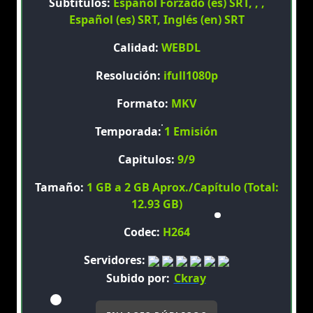
Subtítulos:
Español Forzado (es) SRT, , ,
Español (es) SRT, Inglés (en) SRT
Calidad:
WEBDL
Resolución:
ifull1080p
Formato:
MKV
Temporada:
1 Emisión
Capitulos:
9/9
Tamaño:
1 GB a 2 GB Aprox./Capítulo (Total:
12.93 GB)
Codec:
H264
Servidores:
Subido por:
Ckray