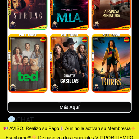
Más Aquí
CHAT
AVISO: Realizó su Pago
Aún no le activan su Membresía
Escribame!!!
De paso vea los especiales VIP POR TIEMPO