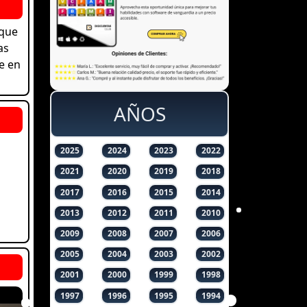
 que
as
e en
AÑOS
2025
2024
2023
2022
2021
2020
2019
2018
2017
2016
2015
2014
2013
2012
2011
2010
2009
2008
2007
2006
2005
2004
2003
2002
2001
2000
1999
1998
1997
1996
1995
1994