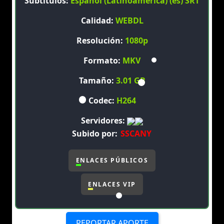
Subtítulos:
Español (Latinoamerica) (es) SRT
Calidad:
WEBDL
Resolución:
1080p
Formato:
MKV
Tamaño:
3.01 GB
Codec:
H264
Servidores:
Subido por:
SSCANY
ENLACES PÚBLICOS
ENLACES VIP
REPORTAR APORTE