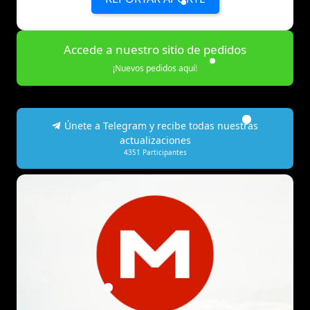
Accede a nuestro sitio de pedidos
¡Nuevos pedidos aquí!
Únete a Telegram y recibe todas nuestras
actualizaciones
4351
Participantes