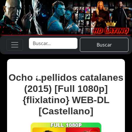
Buscar
Ocho apellidos catalanes
(2015) [Full 1080p]
{flixlatino} WEB-DL
[Castellano]