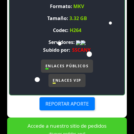
Formato:
MKV
Tamaño:
3.32 GB
Codec:
H264
Servidores:
Subido por:
SSCANY
ENLACES PÚBLICOS
ENLACES VIP
REPORTAR APORTE
Accede a nuestro sitio de pedidos
¡Nuevos pedidos aquí!