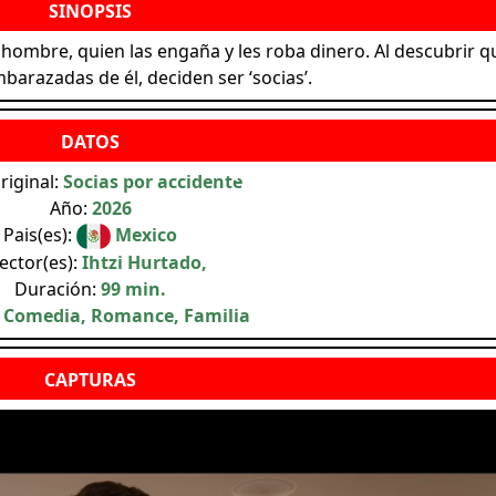
ombre, quien las engaña y les roba dinero. Al descubrir q
arazadas de él, deciden ser ‘socias’.
original:
Socias por accidente
Año:
2026
Pais(es):
Mexico
ector(es):
Ihtzi Hurtado,
Duración:
99 min.
:
Comedia, Romance, Familia