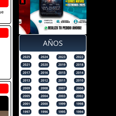
ue
AÑOS
2025
2024
2023
2022
2021
2020
2019
2018
2017
2016
2015
2014
2013
2012
2011
2010
2009
2008
2007
2006
2005
2004
2003
2002
2001
2000
1999
1998
1997
1996
1995
1994