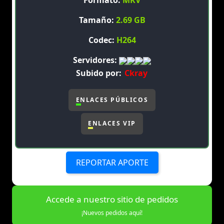
Formato:
MKV
Tamaño:
2.69 GB
Codec:
H264
Servidores:
Subido por:
Ckray
ENLACES PÚBLICOS
ENLACES VIP
REPORTAR APORTE
Accede a nuestro sitio de pedidos
¡Nuevos pedidos aquí!