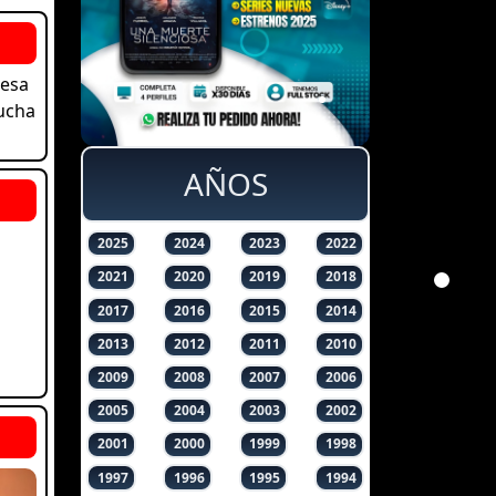
resa
lucha
AÑOS
2025
2024
2023
2022
2021
2020
2019
2018
2017
2016
2015
2014
2013
2012
2011
2010
2009
2008
2007
2006
2005
2004
2003
2002
2001
2000
1999
1998
1997
1996
1995
1994