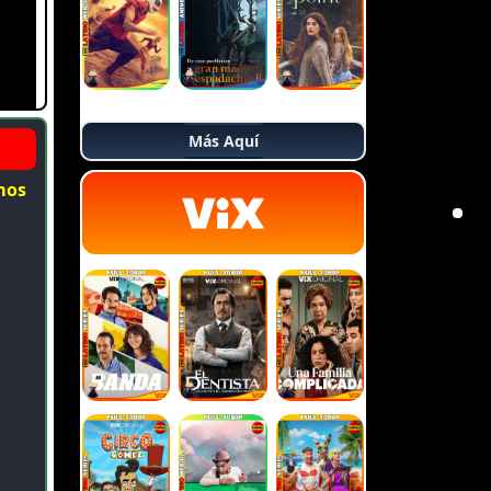
Más Aquí
mos