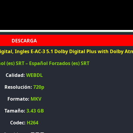
gital, Ingles E-AC-3 5.1 Dolby Digital Plus with Dolby At
ol (es) SRT – Español Forzados (es) SRT
Calidad:
WEBDL
Resolución:
720p
Formato:
MKV
Tamaño:
3.43 GB
Codec:
H264