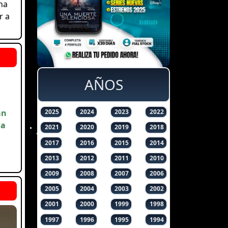
na
r a
AÑOS
an
2025
2024
2023
2022
ma
2021
2020
2019
2018
2017
2016
2015
2014
2013
2012
2011
2010
2009
2008
2007
2006
2005
2004
2003
2002
2001
2000
1999
1998
1997
1996
1995
1994