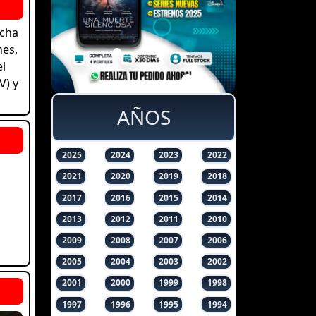
ucha
hes,
el
V) y
AÑOS
2025
2024
2023
2022
2021
2020
2019
2018
2017
2016
2015
2014
2013
2012
2011
2010
2009
2008
2007
2006
2005
2004
2003
2002
2001
2000
1999
1998
1997
1996
1995
1994