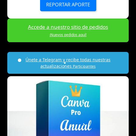
REPORTAR APORTE
Accede a nuestro sitio de pedidos
¡Nuevos pedidos aquí!
Únete a Telegram y recibe todas nuestras
actualizaciones
Participantes