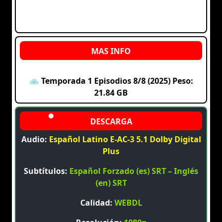
Temporada 1 Episodios 8/8 (2025) Peso:
21.84 GB
Audio:
Español Latino E-AC-3 5.1 Dolby Digital
Plus
Subtítulos:
Español Forzado (es) SRT – Inglés
(en) SRT
Calidad:
WEBDL